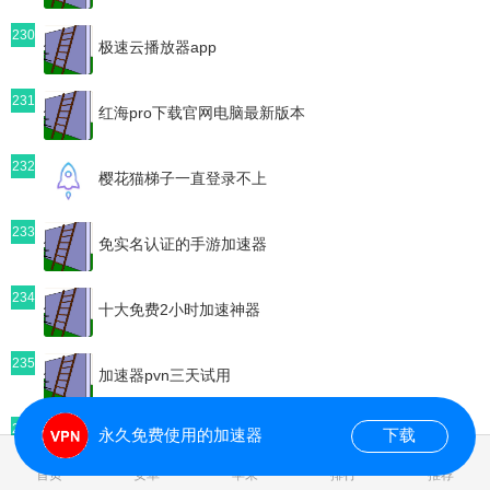
230
极速云播放器app
231
红海pro下载官网电脑最新版本
232
樱花猫梯子一直登录不上
233
免实名认证的手游加速器
234
十大免费2小时加速神器
235
加速器pvn三天试用
236
永久免费使用的加速器
下载
元链app加速下载安装官网元链
首页
安卓
苹果
排行
推荐