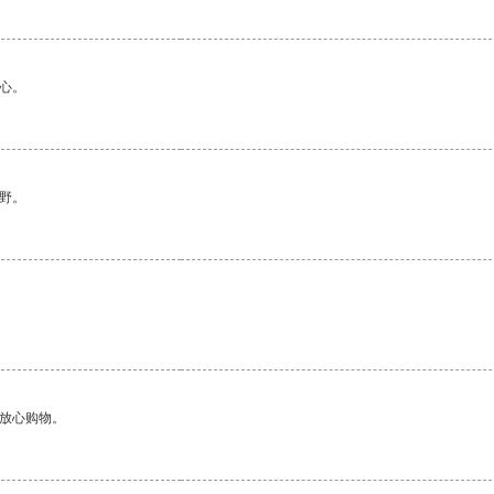
心。
野。
够放心购物。