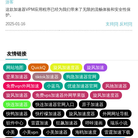
游客
这款加速器VPM应用程序已经为我们带来了无限的流畅体验和安全性保
护。
2025-01-16
支持
[0]
反对
[0]
友情链接
网站地图
QuickQ
旋风加速度器
旋风加速
坚果加速器
tiktok加速器
狗急加速器官网
免费vqn外网加速
小蓝鸟
优途加速器官网
风驰加速器
旋风加速器
免费vps加速器外网苹果版
旋风加速度器
快连加速器
快连加速器官网入口
原子加速器
快鸭加速器
快柠檬加速器
旋风加速度器
外网网址导航
软件中心
雷霆加速
狂飙加速器
哔咔漫画
瑞乐小说
小美
小美vpn
小美加速器
海鸥加速度
雷霆加速下载