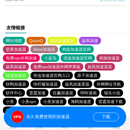
友情链接
网站地图
QuickQ
旋风加速度器
旋风加速
坚果加速器
tiktok加速器
狗急加速器官网
免费vqn外网加速
小蓝鸟
优途加速器官网
风驰加速器
旋风加速器
免费vps加速器外网苹果版
旋风加速度器
快连加速器
快连加速器官网入口
原子加速器
快鸭加速器
快柠檬加速器
旋风加速度器
外网网址导航
软件中心
雷霆加速
狂飙加速器
哔咔漫画
瑞乐小说
小美
小美vpn
小美加速器
海鸥加速度
雷霆加速下载
海鸥加速器下载
雷霆加速版ins
雷霆加速
永久免费使用的加速器
下载
0.030450s
首页
安卓
苹果
排行
推荐