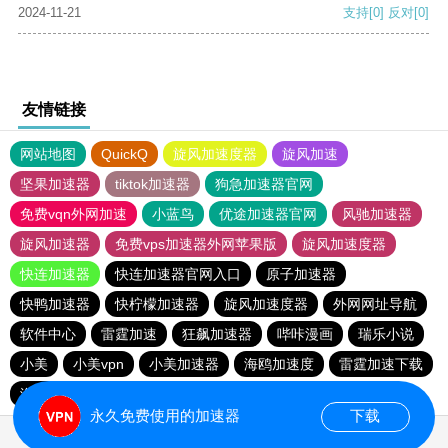
2024-11-21
支持
[0]
反对
[0]
友情链接
网站地图
QuickQ
旋风加速度器
旋风加速
坚果加速器
tiktok加速器
狗急加速器官网
免费vqn外网加速
小蓝鸟
优途加速器官网
风驰加速器
旋风加速器
免费vps加速器外网苹果版
旋风加速度器
快连加速器
快连加速器官网入口
原子加速器
快鸭加速器
快柠檬加速器
旋风加速度器
外网网址导航
软件中心
雷霆加速
狂飙加速器
哔咔漫画
瑞乐小说
小美
小美vpn
小美加速器
海鸥加速度
雷霆加速下载
海鸥加速器下载
雷霆加速版ins
雷霆加速
永久免费使用的加速器
下载