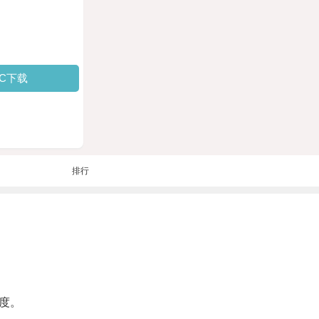
PC下载
排行
度。