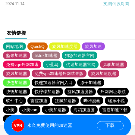
2024-11-14
支持
[0]
反对
[0]
友情链接
网站地图
QuickQ
旋风加速度器
旋风加速
坚果加速器
tiktok加速器
狗急加速器官网
免费vqn外网加速
小蓝鸟
优途加速器官网
风驰加速器
旋风加速器
免费vps加速器外网苹果版
旋风加速度器
快连加速器
快连加速器官网入口
原子加速器
快鸭加速器
快柠檬加速器
旋风加速度器
外网网址导航
软件中心
雷霆加速
狂飙加速器
哔咔漫画
瑞乐小说
小美
小美vpn
小美加速器
海鸥加速度
雷霆加速下载
海鸥加速器下载
雷霆加速版ins
雷霆加速
永久免费使用的加速器
下载