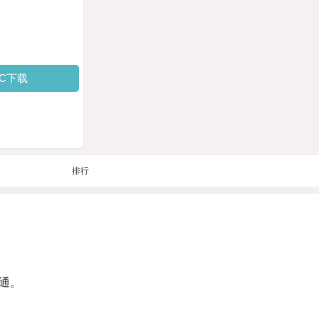
PC下载
排行
通。