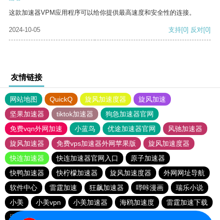
这款加速器VPM应用程序可以给你提供最高速度和安全性的连接。
2024-10-05
支持
[0]
反对
[0]
友情链接
网站地图
QuickQ
旋风加速度器
旋风加速
坚果加速器
tiktok加速器
狗急加速器官网
免费vqn外网加速
小蓝鸟
优途加速器官网
风驰加速器
旋风加速器
免费vps加速器外网苹果版
旋风加速度器
快连加速器
快连加速器官网入口
原子加速器
快鸭加速器
快柠檬加速器
旋风加速度器
外网网址导航
软件中心
雷霆加速
狂飙加速器
哔咔漫画
瑞乐小说
小美
小美vpn
小美加速器
海鸥加速度
雷霆加速下载
海鸥加速器下载
雷霆加速版ins
雷霆加速