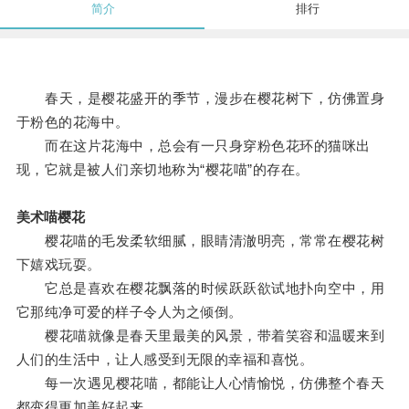
简介
排行
春天，是樱花盛开的季节，漫步在樱花树下，仿佛置身
于粉色的花海中。
而在这片花海中，总会有一只身穿粉色花环的猫咪出
现，它就是被人们亲切地称为“樱花喵”的存在。
美术喵樱花
樱花喵的毛发柔软细腻，眼睛清澈明亮，常常在樱花树
下嬉戏玩耍。
它总是喜欢在樱花飘落的时候跃跃欲试地扑向空中，用
它那纯净可爱的样子令人为之倾倒。
樱花喵就像是春天里最美的风景，带着笑容和温暖来到
人们的生活中，让人感受到无限的幸福和喜悦。
每一次遇见樱花喵，都能让人心情愉悦，仿佛整个春天
都变得更加美好起来。