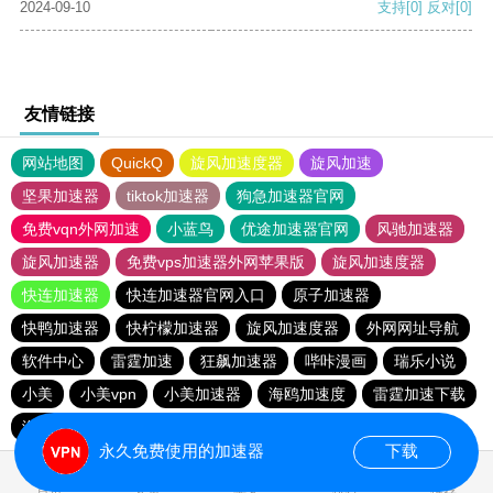
2024-09-10
支持
[0]
反对
[0]
友情链接
网站地图
QuickQ
旋风加速度器
旋风加速
坚果加速器
tiktok加速器
狗急加速器官网
免费vqn外网加速
小蓝鸟
优途加速器官网
风驰加速器
旋风加速器
免费vps加速器外网苹果版
旋风加速度器
快连加速器
快连加速器官网入口
原子加速器
快鸭加速器
快柠檬加速器
旋风加速度器
外网网址导航
软件中心
雷霆加速
狂飙加速器
哔咔漫画
瑞乐小说
小美
小美vpn
小美加速器
海鸥加速度
雷霆加速下载
海鸥加速器下载
雷霆加速版ins
雷霆加速
永久免费使用的加速器
下载
0.025918s
首页
安卓
苹果
排行
推荐