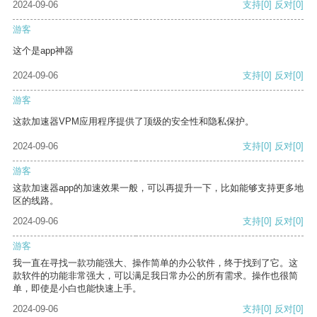
2024-09-06
支持
[0]
反对
[0]
游客
这个是app神器
2024-09-06
支持
[0]
反对
[0]
游客
这款加速器VPM应用程序提供了顶级的安全性和隐私保护。
2024-09-06
支持
[0]
反对
[0]
游客
这款加速器app的加速效果一般，可以再提升一下，比如能够支持更多地
区的线路。
2024-09-06
支持
[0]
反对
[0]
游客
我一直在寻找一款功能强大、操作简单的办公软件，终于找到了它。这
款软件的功能非常强大，可以满足我日常办公的所有需求。操作也很简
单，即使是小白也能快速上手。
2024-09-06
支持
[0]
反对
[0]