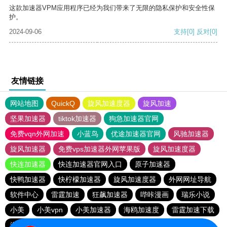
这款加速器VPM应用程序已经为我们带来了无限的隐私保护和安全性保
护。
2024-09-06
支持
[0]
反对
[0]
友情链接
网站地图
QuickQ
旋风加速度器
旋风加速
坚果加速器
tiktok加速器
狗急加速器官网
免费vqn外网加速
小蓝鸟
优途加速器官网
风驰加速器
旋风加速器
免费vps加速器外网苹果版
旋风加速度器
快连加速器
快连加速器官网入口
原子加速器
快鸭加速器
快柠檬加速器
旋风加速度器
外网网址导航
软件中心
雷霆加速
狂飙加速器
哔咔漫画
瑞乐小说
小美
小美vpn
小美加速器
海鸥加速度
雷霆加速下载
海鸥加速器下载
雷霆加速版ins
雷霆加速