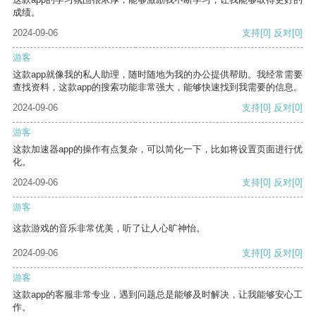
成绩。
2024-09-06
支持
[0]
反对
[0]
游客
这款app就像我的私人助理，随时随地为我的办公提供帮助。我经常需要
查找资料，这款app的搜索功能非常强大，能够快速找到我需要的信息。
2024-09-06
支持
[0]
反对
[0]
游客
这款加速器app的操作有点复杂，可以简化一下，比如将设置页面进行优
化。
2024-09-06
支持
[0]
反对
[0]
游客
这款游戏的音乐非常优美，听了让人心旷神怡。
2024-09-06
支持
[0]
反对
[0]
游客
这款app的客服非常专业，遇到问题总是能够及时解决，让我能够安心工
作。