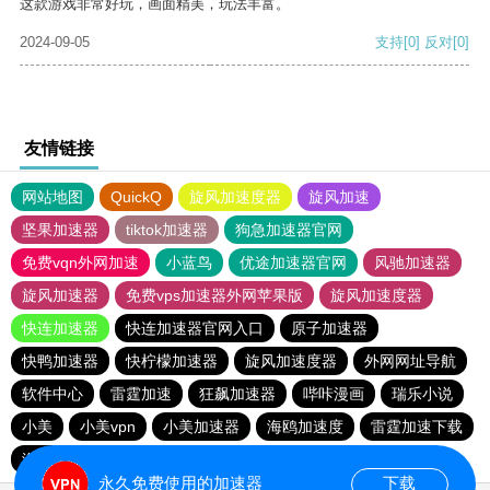
这款游戏非常好玩，画面精美，玩法丰富。
2024-09-05
支持
[0]
反对
[0]
友情链接
网站地图
QuickQ
旋风加速度器
旋风加速
坚果加速器
tiktok加速器
狗急加速器官网
免费vqn外网加速
小蓝鸟
优途加速器官网
风驰加速器
旋风加速器
免费vps加速器外网苹果版
旋风加速度器
快连加速器
快连加速器官网入口
原子加速器
快鸭加速器
快柠檬加速器
旋风加速度器
外网网址导航
软件中心
雷霆加速
狂飙加速器
哔咔漫画
瑞乐小说
小美
小美vpn
小美加速器
海鸥加速度
雷霆加速下载
海鸥加速器下载
雷霆加速版ins
雷霆加速
永久免费使用的加速器
下载